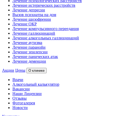
Лечение психологических расстройств
Лечение истерических расстройств
Лечение депресии
Вызов психиатра на дом
Лечение шизофрении
Лечение ОКР
Лечение компульсивного переедания
Лечение галлюцинаций
Лечение алкогольных галлюцинаций
Лечение аутизма
Лечение паранойи
Лечение эпилепсии
Лечение панических атак
Лечение деменции
Акции
Цены
О клинике
Врачи
Алкогольный калькулятор
Вакансии
Наши Лицензии
Отзывы
Фотогалерея
Новости