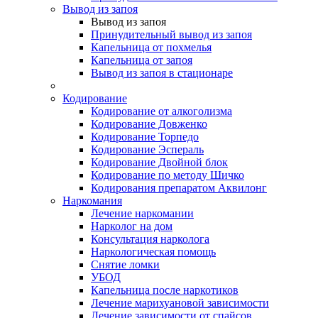
Вывод из запоя
Вывод из запоя
Принудительный вывод из запоя
Капельница от похмелья
Капельница от запоя
Вывод из запоя в стационаре
Кодирование
Кодирование от алкоголизма
Кодирование Довженко
Кодирование Торпедо
Кодирование Эспераль
Кодирование Двойной блок
Кодирование по методу Шичко
Кодирования препаратом Аквилонг
Наркомания
Лечение наркомании
Нарколог на дом
Консультация нарколога
Наркологическая помощь
Снятие ломки
УБОД
Капельница после наркотиков
Лечение марихуановой зависимости
Лечение зависимости от спайсов