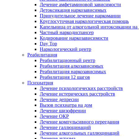
Лечение амфетаминовой зависимости
Детоксикация наркозависимых
Принудительное лечение наркомании
Круглосуточная наркологическая помощь
Капельница от алкогольной интоксикации на
Частный наркодиспансер
Кодирование наркозависимости
Day Top
Наркологический центр
Реабилитация
Реабилитационный центр
Реабилитация алкозависимых
Реабилитация наркозависимых
Реабилитация 12 шагов
Психиатрия
Лечение психологических расстройств
Лечение истерических расстройств
Лечение депресии
Вызов психиатра на дом
Лечение шизофрении
Лечение ОКР
Лечение компульсивного переедания
Лечение галлюцинаций
Лечение алкогольных галлюцинаций
Лечение аутизма