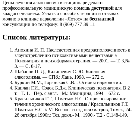
Цены лечения алкоголизма в стационаре делают
профессиональную медицинскую помощь
доступной
для
каждого человека. Узнать о способах терапии и отзывах
можно в клинике наркологии «Лотос» на
бесплатной
консультации по телефону: 8 (969) 777-39-11.
Список литературы:
Анохина И. П. Наследственная предрасположенность к
злоупотреблению психоактивными веществами //
Психиатрия и психофармакотерапия. — 2001. — Т. 3,№
3. — С. 8-17.
Шабанов П. Д., Калишевич С. Ю. Биология
алкоголизма. — СПб.: Лань, 1998. — 272 с.
Буркин М.М., Горанская С.В. - Основы наркологии.
Каплан Г.И., Сэдок Б.Дж. Клиническая психиатрия. В 2
т. - Т. 1. - Пер. с англ. - М.: Медицина, 1994. - 672 с.
Красильников Г.Т., Шматько Н.С. О прогнозировании
течения хронического алкоголизма / Красильников Г.Т.,
Шматько Н.С. // VI Всерос. съезд психиатров, Томск, 24-
26 октября 1990г.: Тез. докл.- М., 1990.- Т.2.- С.148-149.