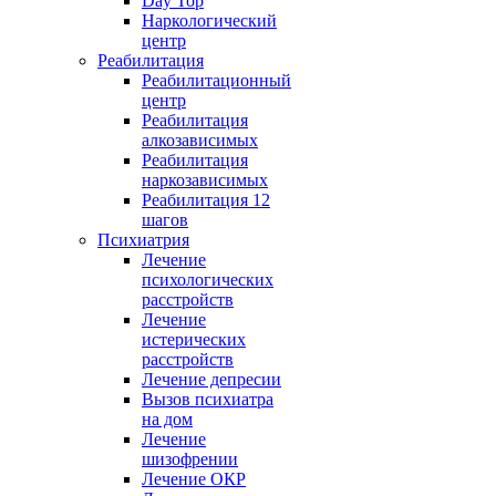
Day Top
Наркологический
центр
Реабилитация
Реабилитационный
центр
Реабилитация
алкозависимых
Реабилитация
наркозависимых
Реабилитация 12
шагов
Психиатрия
Лечение
психологических
расстройств
Лечение
истерических
расстройств
Лечение депресии
Вызов психиатра
на дом
Лечение
шизофрении
Лечение ОКР