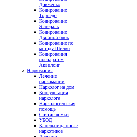
Довженко
Кодирование
Торпедо
Кодирование
Эспераль
Кодирование
Двойной блок
Кодирование по
методу Шичко
Кодирования
препаратом
Аквилонг
Наркомания
Лечение
наркомании
Нарколог на дом
Консультация
нарколога
Наркологическая
помощь
Снятие ломки
УБОД
Капельница после
наркотиков
Лечение