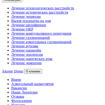
Лечение психологических расстройств
Лечение истерических расстройств
Лечение депресии
Вызов психиатра на дом
Лечение шизофрении
Лечение ОКР
Лечение компульсивного переедания
Лечение галлюцинаций
Лечение алкогольных галлюцинаций
Лечение аутизма
Лечение паранойи
Лечение эпилепсии
Лечение панических атак
Лечение деменции
Акции
Цены
О клинике
Врачи
Алкогольный калькулятор
Вакансии
Наши Лицензии
Отзывы
Фотогалерея
Новости