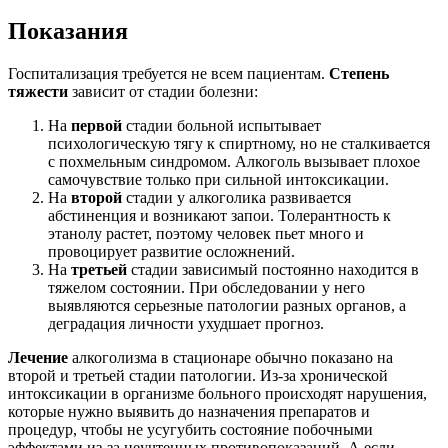
Показания
Госпитализация требуется не всем пациентам.
Степень
тяжести
зависит от стадии болезни:
На
первой
стадии больной испытывает
психологическую тягу к спиртному, но не сталкивается
с похмельным синдромом. Алкоголь вызывает плохое
самочувствие только при сильной интоксикации.
На
второй
стадии у алкоголика развивается
абстиненция и возникают запои. Толерантность к
этанолу растет, поэтому человек пьет много и
провоцирует развитие осложнений.
На
третьей
стадии зависимый постоянно находится в
тяжелом состоянии. При обследовании у него
выявляются серьезные патологии разных органов, а
деградация личности ухудшает прогноз.
Лечение
алкоголизма в стационаре обычно показано на
второй и третьей стадии патологии. Из-за хронической
интоксикации в организме больного происходят нарушения,
которые нужно выявить до назначения препаратов и
процедур, чтобы не усугубить состояние побочными
эффектами из-за неучтенных противопоказаний. А если