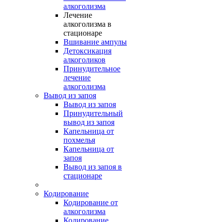
алкоголизма
Лечение
алкоголизма в
стационаре
Вшивание ампулы
Детоксикация
алкоголиков
Принудительное
лечение
алкоголизма
Вывод из запоя
Вывод из запоя
Принудительный
вывод из запоя
Капельница от
похмелья
Капельница от
запоя
Вывод из запоя в
стационаре
Кодирование
Кодирование от
алкоголизма
Кодирование