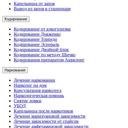
Капельница от запоя
Вывод из запоя в стационаре
Кодирование
Кодирование от алкоголизма
Кодирование Довженко
Кодирование Торпедо
Кодирование Эспераль
Кодирование Двойной блок
Кодирование по методу Шичко
Кодирования препаратом Аквилонг
Наркомания
Лечение наркомании
Нарколог на дом
Консультация нарколога
Наркологическая помощь
Снятие ломки
УБОД
Капельница после наркотиков
Лечение марихуановой зависимости
Лечение зависимости от спайсов
Лечение амфетаминовой зависимости