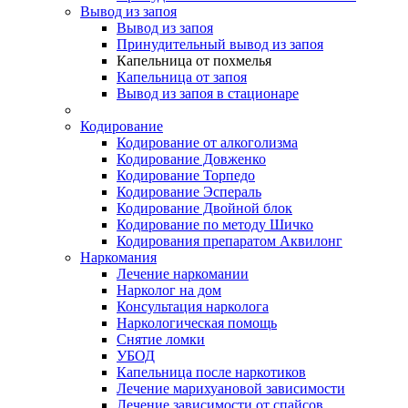
Вывод из запоя
Вывод из запоя
Принудительный вывод из запоя
Капельница от похмелья
Капельница от запоя
Вывод из запоя в стационаре
Кодирование
Кодирование от алкоголизма
Кодирование Довженко
Кодирование Торпедо
Кодирование Эспераль
Кодирование Двойной блок
Кодирование по методу Шичко
Кодирования препаратом Аквилонг
Наркомания
Лечение наркомании
Нарколог на дом
Консультация нарколога
Наркологическая помощь
Снятие ломки
УБОД
Капельница после наркотиков
Лечение марихуановой зависимости
Лечение зависимости от спайсов