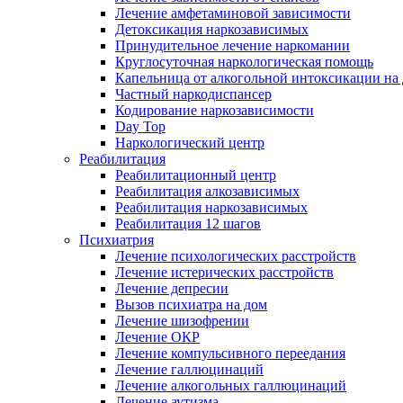
Лечение амфетаминовой зависимости
Детоксикация наркозависимых
Принудительное лечение наркомании
Круглосуточная наркологическая помощь
Капельница от алкогольной интоксикации на
Частный наркодиспансер
Кодирование наркозависимости
Day Top
Наркологический центр
Реабилитация
Реабилитационный центр
Реабилитация алкозависимых
Реабилитация наркозависимых
Реабилитация 12 шагов
Психиатрия
Лечение психологических расстройств
Лечение истерических расстройств
Лечение депресии
Вызов психиатра на дом
Лечение шизофрении
Лечение ОКР
Лечение компульсивного переедания
Лечение галлюцинаций
Лечение алкогольных галлюцинаций
Лечение аутизма