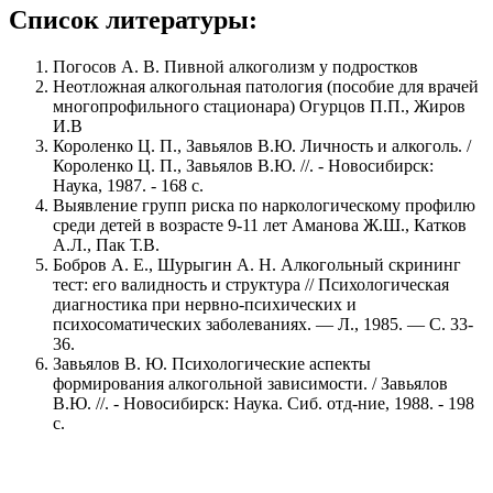
Список литературы:
Погосов А. В. Пивной алкоголизм у подростков
Неотложная алкогольная патология (пособие для врачей
многопрофильного стационара) Огурцов П.П., Жиров
И.В
Короленко Ц. П., Завьялов В.Ю. Личность и алкоголь. /
Короленко Ц. П., Завьялов В.Ю. //. - Новосибирск:
Наука, 1987. - 168 с.
Выявление групп риска по наркологическому профилю
среди детей в возрасте 9-11 лет Аманова Ж.Ш., Катков
А.Л., Пак Т.В.
Бобров А. Е., Шурыгин А. Н. Алкогольный скрининг
тест: его валидность и структура // Психологическая
диагностика при нервно-психических и
психосоматических заболеваниях. — Л., 1985. — С. 33-
36.
Завьялов В. Ю. Психологические аспекты
формирования алкогольной зависимости. / Завьялов
В.Ю. //. - Новосибирск: Наука. Сиб. отд-ние, 1988. - 198
с.