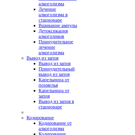
алкоголизма
Лечение
алкоголизма в
стационаре
Вшивание ампулы
Детоксикация
алкоголиков
Принудительное
лечение
алкоголизма
Вывод из запоя
Вывод из запоя
Принудительный
вывод из запоя
Капельница от
похмелья
Капельница от
запоя
Вывод из запоя в
стационаре
Кодирование
Кодирование от
алкоголизма
Кодирование