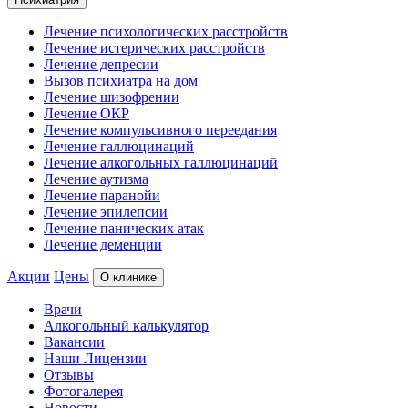
Лечение психологических расстройств
Лечение истерических расстройств
Лечение депресии
Вызов психиатра на дом
Лечение шизофрении
Лечение ОКР
Лечение компульсивного переедания
Лечение галлюцинаций
Лечение алкогольных галлюцинаций
Лечение аутизма
Лечение паранойи
Лечение эпилепсии
Лечение панических атак
Лечение деменции
Акции
Цены
О клинике
Врачи
Алкогольный калькулятор
Вакансии
Наши Лицензии
Отзывы
Фотогалерея
Новости