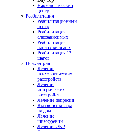
Day Top
Наркологический
центр
Реабилитация
Реабилитационный
центр
Реабилитация
алкозависимых
Реабилитация
наркозависимых
Реабилитация 12
шагов
Психиатрия
Лечение
психологических
расстройств
Лечение
истерических
расстройств
Лечение депресии
Вызов психиатра
на дом
Лечение
шизофрении
Лечение ОКР