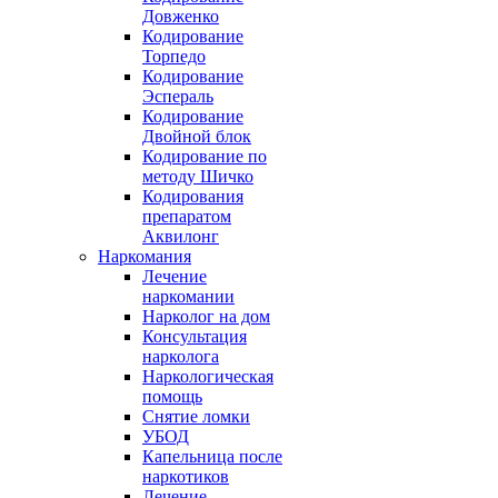
Довженко
Кодирование
Торпедо
Кодирование
Эспераль
Кодирование
Двойной блок
Кодирование по
методу Шичко
Кодирования
препаратом
Аквилонг
Наркомания
Лечение
наркомании
Нарколог на дом
Консультация
нарколога
Наркологическая
помощь
Снятие ломки
УБОД
Капельница после
наркотиков
Лечение