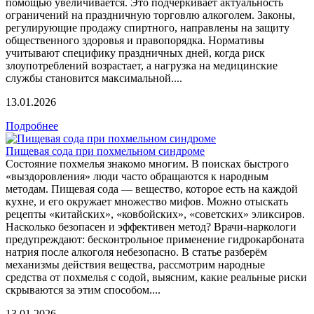
помощью увеличивается. Это подчёркивает актуальность
ограничений на праздничную торговлю алкоголем. Законы,
регулирующие продажу спиртного, направлены на защиту
общественного здоровья и правопорядка. Нормативы
учитывают специфику праздничных дней, когда риск
злоупотреблений возрастает, а нагрузка на медицинские
службы становится максимальной....
13.01.2026
Подробнее
Пищевая сода при похмельном синдроме
Состояние похмелья знакомо многим. В поисках быстрого
«выздоровления» люди часто обращаются к народным
методам. Пищевая сода — вещество, которое есть на каждой
кухне, и его окружает множество мифов. Можно отыскать
рецепты «китайских», «ковбойских», «советских» эликсиров.
Насколько безопасен и эффективен метод? Врачи-наркологи
предупреждают: бесконтрольное применение гидрокарбоната
натрия после алкоголя небезопасно. В статье разберём
механизмы действия вещества, рассмотрим народные
средства от похмелья с содой, выясним, какие реальные риски
скрываются за этим способом....
13.01.2026