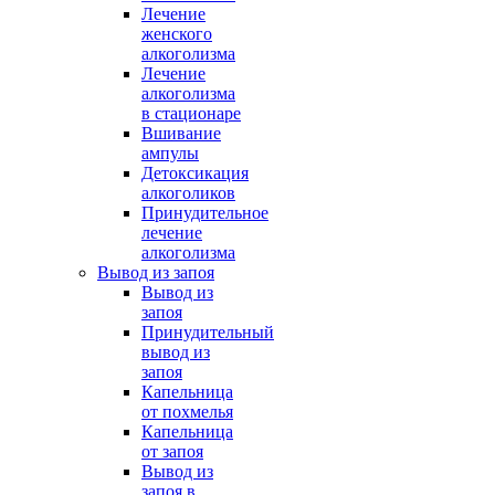
Лечение
женского
алкоголизма
Лечение
алкоголизма
в стационаре
Вшивание
ампулы
Детоксикация
алкоголиков
Принудительное
лечение
алкоголизма
Вывод из запоя
Вывод из
запоя
Принудительный
вывод из
запоя
Капельница
от похмелья
Капельница
от запоя
Вывод из
запоя в