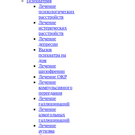
Психиатрия
Лечение
психологических
расстройств
Лечение
истерических
расстройств
Лечение
депресии
Вызов
психиатра на
дом
Лечение
шизофрении
Лечение ОКР
Лечение
компульсивного
переедания
Лечение
галлюцинаций
Лечение
алкогольных
галлюцинаций
Лечение
аутизма