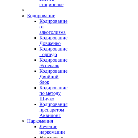
стационаре
Кодирование
Кодирование
от
алкоголизма
Кодирование
Довженко
Кодирование
Торпедо
Кодирование
Эспераль
Кодирование
Двойной
блок
Кодирование
по методу
Шичко
Кодирования
препаратом
Аквилонг
Наркомания
Лечение
наркомании
Нарколог на