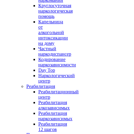
наркомании
Круглосуточная
наркологическая
помощь
Капельница
от
алкогольной
интоксикации
на дому
Частный
наркодиспансер
Кодирование
наркозависимости
Day Top
Наркологический
центр
Реабилитация
Реабилитационный
центр
Реабилитация
алкозависимых
Реабилитация
наркозависимых
Реабилитация
12 шагов